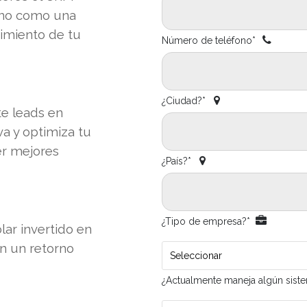
ino como una
cimiento de tu
Número de teléfono*
¿Ciudad?*
e leads en
a y optimiza tu
er mejores
¿País?*
¿Tipo de empresa?*
ar invertido en
 un retorno
Seleccionar
¿Actualmente maneja algún sist