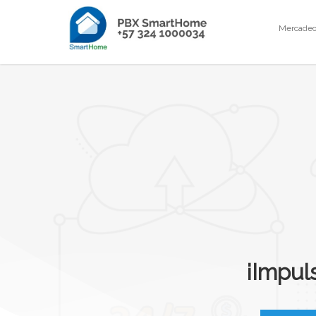
Mercadeo 
¡Impul