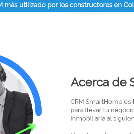
M más utilizado por los constructores en Co
Acerca de
CRM SmartHome es
para llevar tu negoc
inmobiliaria al siguien