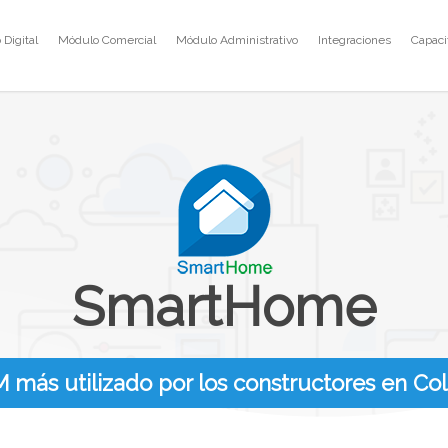
Digital
Módulo Comercial
Módulo Administrativo
Integraciones
Capaci
SmartHome
M más utilizado por los constructores en Co