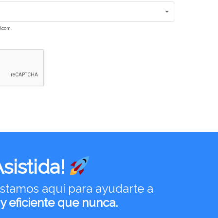
lcom.
sistida!
estamos aquí para ayudarte a
 y eficiente que nunca.