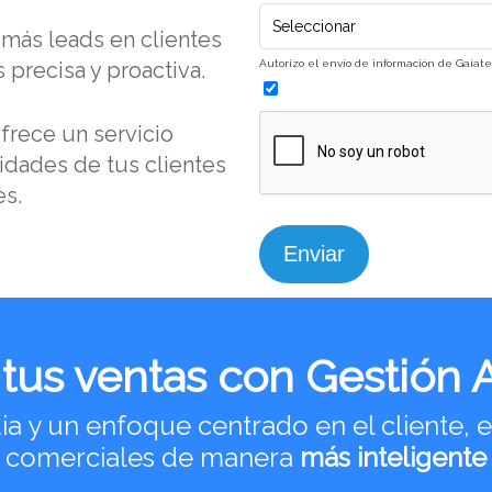
Seleccionar
más leads en clientes
Autorizo el envío de información de Gaiate
 precisa y proactiva.
frece un servicio
idades de tus clientes
es.
 tus ventas con Gestión A
a y un enfoque centrado en el cliente, 
os comerciales de manera
más inteligente